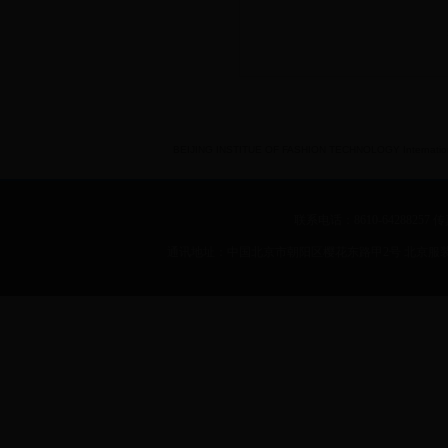
BEIJING INSTITUE OF FASHION TECHNOLOGY International 
联系电话：8610-64288257 传真：
通讯地址：中国北京市朝阳区樱花东路甲2号 北京服装学院 