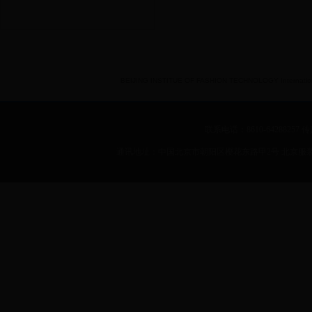
BEIJING INSTITUE OF FASHION TECHNOLOGY International 
联系电话：8610-64288257 传真：
通讯地址：中国北京市朝阳区樱花东路甲2号 北京服装学院 