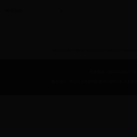
聘用指南
BEIJING INSTITUE OF FASHION TECHNOLOGY International 
联系电话：8610-64288257 传真：
通讯地址：中国北京市朝阳区樱花东路甲2号 北京服装学院 