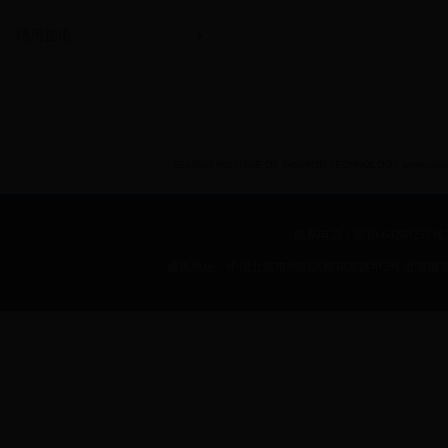
聘用指南
BEIJING INSTITUE OF FASHION TECHNOLOGY International 
联系电话：8610-64288257 传真：
通讯地址：中国北京市朝阳区樱花东路甲2号 北京服装学院 