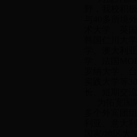
野，我校积
与40多所境
术大学、英
韩国仁川大
学、澳大利
学、法国MO
罗纳大学、
实践大学等3
长、短期交
为拓宽国际交流
多个外宾团组
利亚、意大
国家/地区大