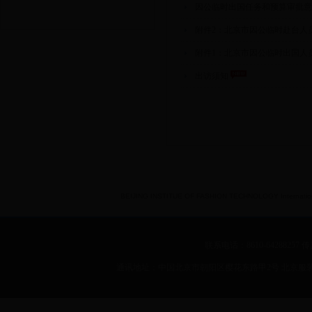
因公临时出国任务和预算审批
附件2：北京市因公临时赴台人
附件1：北京市因公临时出国人
出访须知
BEIJING INSTITUE OF FASHION TECHNOLOGY International 
联系电话：8610-64288257 传真：
通讯地址：中国北京市朝阳区樱花东路甲2号 北京服装学院 