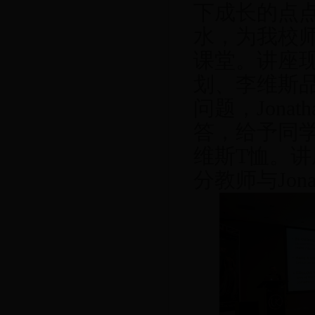
下成长的点
水，为我校
课堂。讲座
划、李维斯
问题，
Jonath
答，给予同
维斯
T
恤。讲
分教师与
Jon