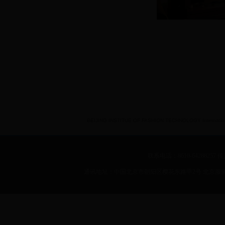
BEIJING INSTITUE OF FASHION TECHNOLOGY International 
联系电话：8610-64288257 传真：
通讯地址：中国北京市朝阳区樱花东路甲2号 北京服装学院 