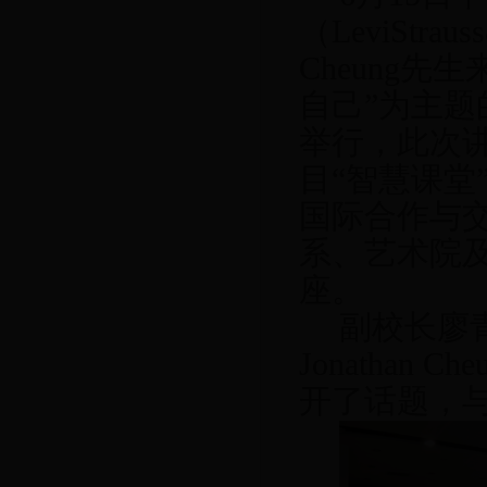
（
LeviStraus
Cheung
先生
自己”为主
举行，此次
目“智慧课堂
国际合作与
系、艺术院
座。
副校长廖
Jonathan Che
开了话题，