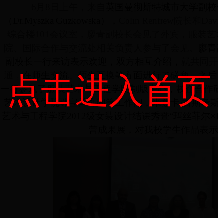
6
月
8
日上午，来自
英国曼彻斯特城市大学副校
（
Dr.Myszka Guzkowska
），
Colin Renfrew
院长和
Dav
综合楼
101
会议室，廖青副校长会见了外宾，服装艺
院、国际合作与交流处相关负责人参与了会见。
廖青
副校长一行来访表示欢迎，双方相互介绍，
就共同开
通，
在师生交流、师生互换等方面进行了磋商
。
之后
点击进入首页
一行参观了服装艺术与工程学院制版中心，校企合作
艺术设计学院珠宝首饰间等工作间，米兹卡·古斯考
艺术与工程学院
2012
级女装设计结课秀暨“玛丝菲尔
×
营成果展，对我校学生作品表示