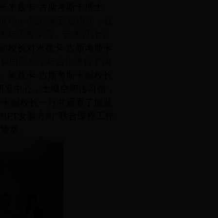
长米兹卡·古斯考斯卡博士
id Crow
院长来我校访问，在
术与工程学院、艺术设计学
副校长对米兹卡·古斯考斯卡
展国际交流与合作进行了沟
，米兹卡·古斯考斯卡副校长
研发中心，土城空间传习馆，
斯卡副校长一行并观看了服装
BIFT
女装方向”联合课程工作
赞赏。