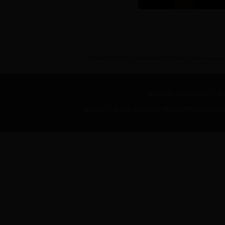
BEIJING INSTITUE OF FASHION TECHNOLOGY International 
联系电话：8610-64288257 传真：
通讯地址：中国北京市朝阳区樱花东路甲2号 北京服装学院 