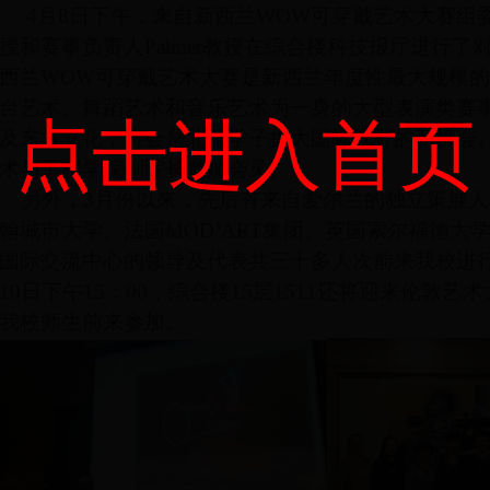
4
月
8
日下午，来自新西兰
WOW
可穿戴艺术大赛组
授和赛事负责人
Palmer
教授在综合楼科技报厅进行了
西兰
WOW
可穿戴艺术大赛是新西兰年度性最大规模的
台艺术、舞蹈艺术和音乐艺术为一身的大型表演类赛
点击进入首页
及东方文化，将会是北服学子扩大国际视野的新机会
术与工程学院副院长参加会见。
另外，
3
月份以来，先后有来自爱尔兰的独立策展人
翰城市大学、法国
MOD’ART
集团、英国索尔福德大
国际交流中心的领导及代表共三十多人次前来我校进
10
日下午
15
：
00
，综合楼
15
层
1511
还将迎来伦敦艺术
我校师生前来参加。