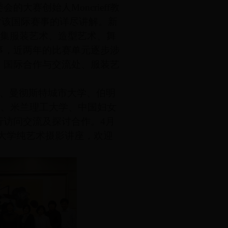
委会的大赛创始人
Moncrieff
教
对该国际赛事的详尽讲解。新
集服装艺术、造型艺术、舞
事，近两年的比赛单元逐步涉
。国际合作与交流处、服装艺
、曼彻斯特城市大学、伯明
学、米兰理工大学、中国妇女
行访问交流及探讨合作。
4
月
大学纯艺术摄影讲座，欢迎