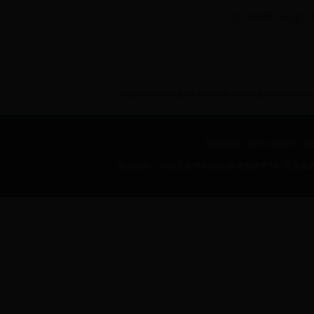
共17条新闻，分1页，
BEIJING INSTITUE OF FASHION TECHNOLOGY International 
联系电话：8610-64288257 传真：
通讯地址：中国北京市朝阳区樱花东路甲2号 北京服装学院 