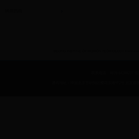
聘用指南
BEIJING INSTITUE OF FASHION TECHNOLOGY International 
联系电话：8610-64288257 传真：
通讯地址：中国北京市朝阳区樱花东路甲2号 北京服装学院 