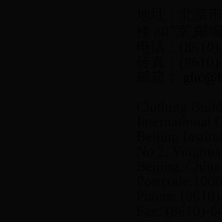
地址：北京
楼
807
室
,
邮
电话：
(8610)
传真：
(8610)
邮箱：
ghc@bi
Clothing Buil
International
Beijing Instit
No.2, Yinghua
Beijing, China
Postcode:100
Phone: (8610
Fax: (8610)-