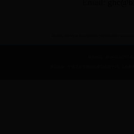
Email:
ghc@bi
BEIJING INSTITUE OF FASHION TECHNOLOGY International 
联系电话：8610-64288257 传真：
通讯地址：中国北京市朝阳区樱花东路甲2号 北京服装学院 