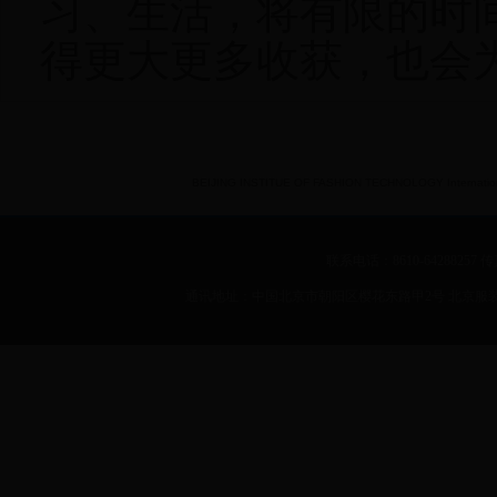
习、生活，将有限的时
得更大更多收获，也会
BEIJING INSTITUE OF FASHION TECHNOLOGY International 
联系电话：8610-64288257 传真：
通讯地址：中国北京市朝阳区樱花东路甲2号 北京服装学院 