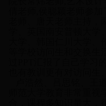
院长常炜老师,艺术设计
倩老师,侯聪颖老师参
老师、唐天老师主持，
学
、
英国
南安普顿大学
大学
、
韩国仁川大学
、
等学校访问生和交换生
过
PPT汇报了自己学习
也有教训更有对访问生
卢浩然、吕思铭、王道
师范大学
教育非常重视
合，课程多知识量大，