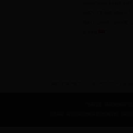
因公临时出国任务和预算审批
附件2：北京市因公临时赴台人
附件1：北京市因公临时出国人
出访须知
BEIJING INSTITUE OF FASHION TECHNOLOGY International 
联系电话：8610-64288257 传真：
通讯地址：中国北京市朝阳区樱花东路甲2号 北京服装学院 