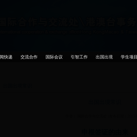
闻快递
交流合作
国际会议
引智工作
出国出境
学生项
出国出境常识
出国出境常识
作者： 国际合作与交流处 | 发布日期：2015-04
申根签证的由来