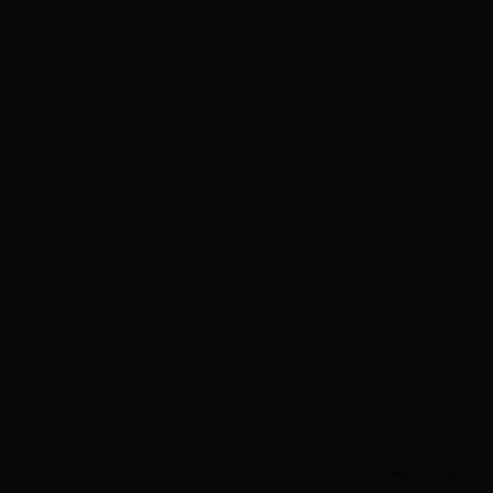
BEIJING INSTITUE O