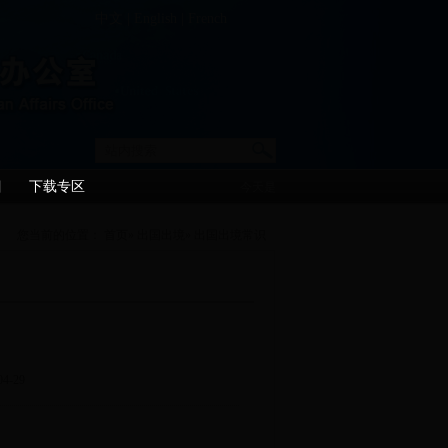
中文
|
English
|
French
目
下载专区
今天是
您当前的位置：
首页
»
出国出境
» 出国出境常识
-29