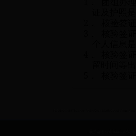
1
．
团组办
证及护照是
2
．
核验签
3
．
核验签
个人信息是
4
．
核验签
留时间等出
5
．
核验签
BEIJING INSTITUE OF FASHION TECHNOLOGY International 
联系电话：8610-64288257 传真：