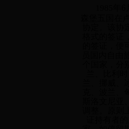
6
1985
年
森堡五国在
协定。该协
格式的签证
的签证，便
员国内自由
个国家，分
兰、比利时
兰、挪威、
克、波兰、
斯洛文尼亚
调整。原则
证持有者的