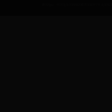
通讯地址：中国北京市朝阳区樱花东路甲2号 北京服装学院 