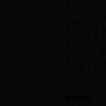
发的签证。
名，它规定
何一个申根
被视作有效
的国家便是
申根的成员
麦
、
芬兰
、
堡
、
荷兰
、
捷克
、
斯洛
脱维亚
、
立
核验须知：