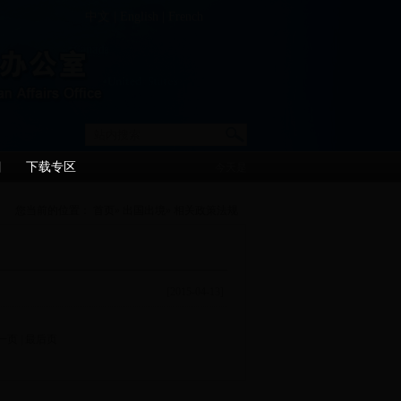
中文
|
English
|
French
目
下载专区
今天是
您当前的位置：
首页
»
出国出境
» 相关政策法规
[2015-04-13]
一页
|
最后页