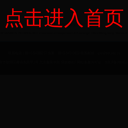
点击进入首页
bet-365的网址
F FASHION TECHNOLOGY International Cooperation & Exchange Office\Hong kong, Macau & Ta
联系电话：8610-64288257 传真：8610-64210959 联系邮箱：ghc@bift.edu.cn
市朝阳区樱花东路甲2号 北京服装学院 综合楼807 网站备案许可证：京ICP备0904524