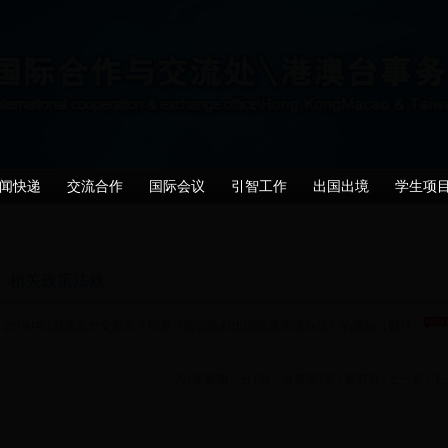
闻快递
交流合作
国际会议
引智工作
出国出境
学生项
相关政策法规
20140401财政部外交部关于印发《因公临时出国经费管理办法》的通知（财行...
共1条新闻，分1页，当前第
1
页 |
最前页
|
上一页
|
下