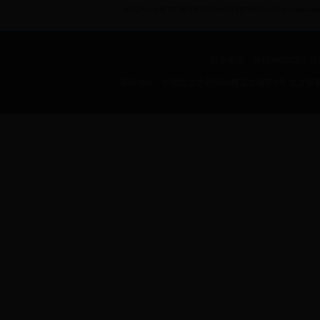
BEIJING INSTITUE OF FASHION TECHNOLOGY International 
联系电话：8610-64288257 传真：
通讯地址：中国北京市朝阳区樱花东路甲2号 北京服装学院 