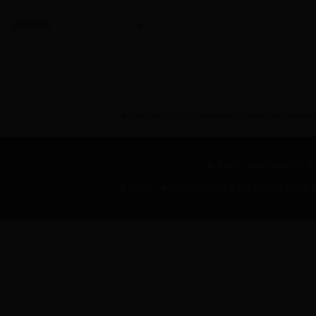
聘用指南
BEIJING INSTITUE OF FASHION TECHNOLOGY International 
联系电话：8610-64288257 传真：
通讯地址：中国北京市朝阳区樱花东路甲2号 北京服装学院 