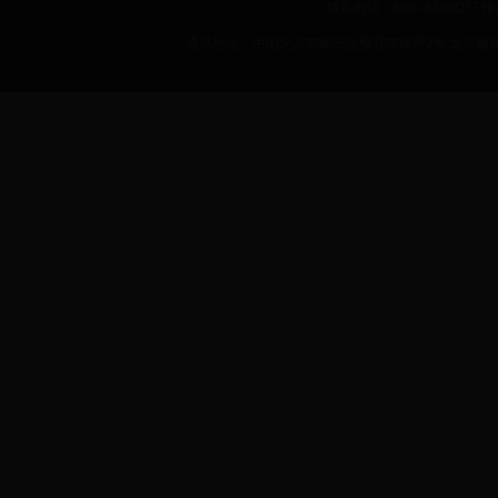
联系电话：8610-64288257 传真：
通讯地址：中国北京市朝阳区樱花东路甲2号 北京服装学院 