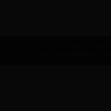
BEIJING INSTITUE OF FASHION TECHNOLOGY International 
联系电话：8610-64288257 传真：
通讯地址：中国北京市朝阳区樱花东路甲2号 北京服装学院 