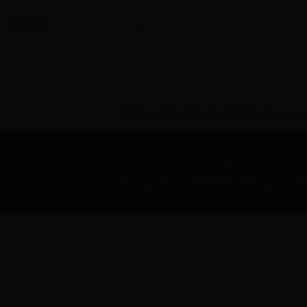
聘用指南
BEIJING INSTITUE OF FASHION TECHNOLOGY International 
联系电话：8610-64288257 传真：
通讯地址：中国北京市朝阳区樱花东路甲2号 北京服装学院 