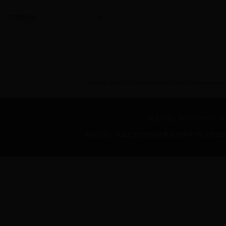
聘用指南
BEIJING INSTITUE OF FASHION TECHNOLOGY International 
联系电话：8610-64288257 传真：
通讯地址：中国北京市朝阳区樱花东路甲2号 北京服装学院 