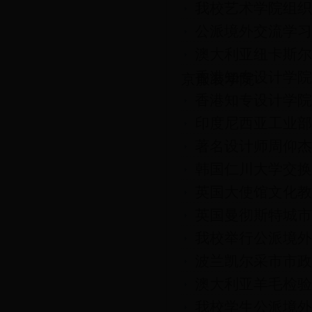
我校艺术学院组织
公派境外交流学习
澳大利亚纽卡斯尔大
香港知专设计学院
京服装学院
香港知专设计学院
印度尼西亚工业部
著名设计师周仰杰J
韩国仁川大学交换
英国大使馆文化教
英国曼彻斯特城市
我校举行公派境外
波兰凯尔采市市政
澳大利亚羊毛检验局
我校学生公派境外