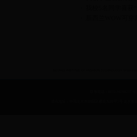
我校5名同学喜获
新西兰WOW可穿
BEIJING INSTITUE OF FASHION TECHNOLOGY International 
联系电话：8610-64288257 传真：
通讯地址：中国北京市朝阳区樱花东路甲2号 北京服装学院 