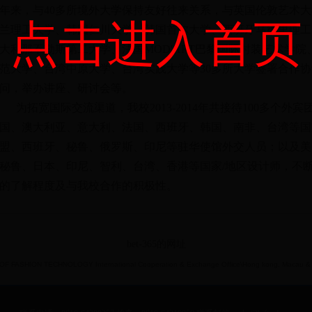
年来，与40多所境外大学保持友好往来关系，与英国伦敦艺术
点击进入首页
兰理工大学、韩国仁川大学、韩国首尔大学、西班牙马德里理工
大利那不勒斯第二大学、法国MOD'ART巴黎国际时装艺术学
范大学、台湾中原大学、台湾实践大学等30多所大学签署合作
问，举办讲座、研讨会等。
为拓宽国际交流渠道，我校2013-2014年共接待100多个外宾
国、澳大利亚、意大利、法国、西班牙、韩国、南非、台湾等国
盟、西班牙、秘鲁、俄罗斯、印尼等驻华使馆外交人员；以及美
秘鲁、日本、印尼、智利、台湾、香港等国家/地区设计师，不
的了解程度及与我校合作的积极性。
bet-365的网址
F FASHION TECHNOLOGY International Cooperation & Exchange Office\Hong kong, Macau & Ta