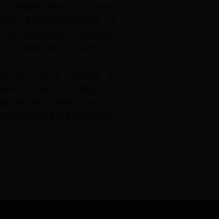
大学、英国南安普顿大学、意大利米
大学、澳大利亚纽卡斯尔大学、意
院、西班牙赫罗纳大学、台湾国立师
协议，互派师生进行长、短期交流访
团组，共计700人次，包括英国、美
家/地区大学的负责人及教授；东
国、澳大利亚、俄罗斯、加拿大、
断提高国外大学及教育机构对北服
iwan Affairs Office