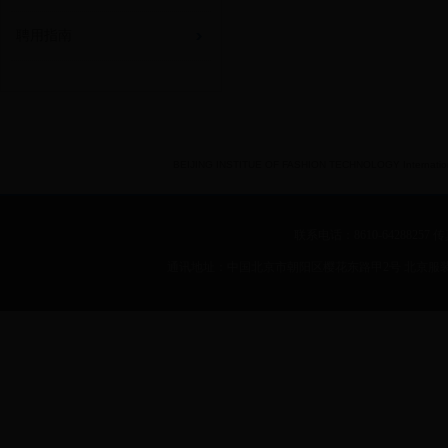
聘用指南
BEIJING INSTITUE OF FASHION TECHNOLOGY International 
联系电话：8610-64288257 传真：
通讯地址：中国北京市朝阳区樱花东路甲2号 北京服装学院 