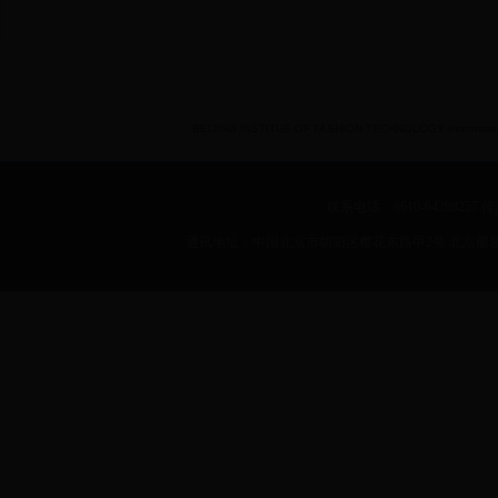
BEIJING INSTITUE OF FASHION TECHNOLOGY International 
联系电话：8610-64288257 传真：
通讯地址：中国北京市朝阳区樱花东路甲2号 北京服装学院 