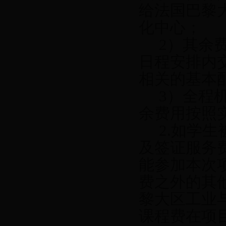
给
法国巴黎
化中心；
2
）其余
日程安排内
相关的基本
3
）全程
余费用按照
2.
如学生
及签证服务
能参加本次
费之外的其
黎大区工业
课程费在项