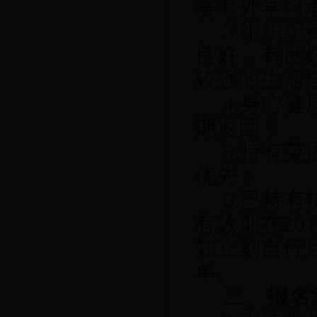
署海外学习
3.
组织纪
良好，有良
较强的生活
4.
身心健
期返回；
5.
持有英
优先；
6.
已持有
有效期在
201
知立刻自行
单。
三、报名