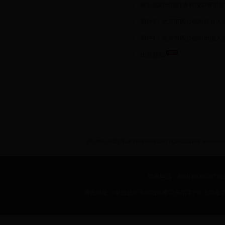
因公临时出国任务和预算审批
附件2：北京市因公临时赴台人
附件1：北京市因公临时出国人
出访须知
BEIJING INSTITUE OF FASHION TECHNOLOGY International 
联系电话：8610-64288257 传真：
通讯地址：中国北京市朝阳区樱花东路甲2号 北京服装学院 