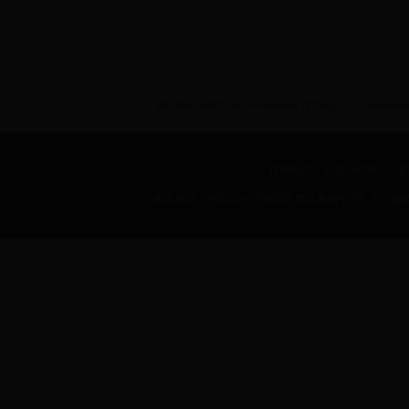
BEIJING INSTITUE OF FASHION TECHNOLOGY International 
联系电话：8610-64288257 传真：
通讯地址：中国北京市朝阳区樱花东路甲2号 北京服装学院 