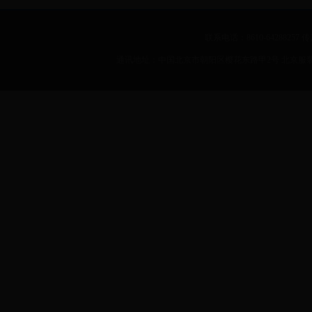
联系电话：8610-64288257 传真：
通讯地址：中国北京市朝阳区樱花东路甲2号 北京服装学院 