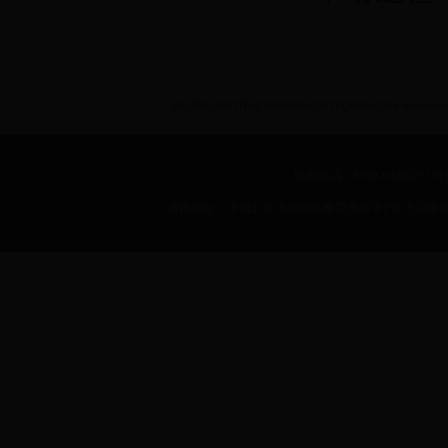
BEIJING INSTITUE OF FASHION TECHNOLOGY International 
联系电话：8610-64288257 传真：
通讯地址：中国北京市朝阳区樱花东路甲2号 北京服装学院 