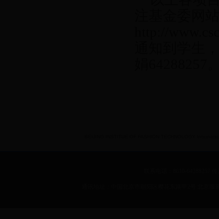
注基金委网
http://www.cs
通知到学生
娟
64288257
BEIJING INSTITUE OF FASHION TECHNOLOGY International 
联系电话：8610-64288257 传真：
通讯地址：中国北京市朝阳区樱花东路甲2号 北京服装学院 