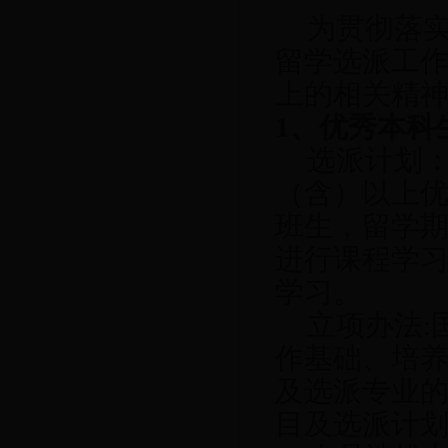
为贯彻落
留学选派工
上的相关精
1
、优秀本科
选派计划
（含）以上
班生，留学
进行课程学
学习。
立项办法
:
作基础、培
及选派专业
目及选派计