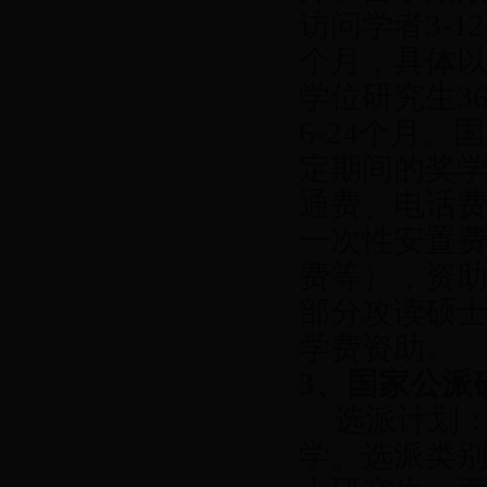
访问学者
3-12
个月，具体
学位研究生
36
6-24
个月。国
定期间的奖
通费、电话
一次性安置
费等），资
部分攻读硕
学费资助。
3
、国家公派
选派计划
学。选派类