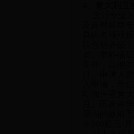
4
、意大利互
选派专业
及自然科学
具体名额根
联合培养硕
者、本科插
生外，其他
月。申请人
人申请，单
期间享受意
月。国家留
限内的政府
生
300
欧元
/
月
以上各项