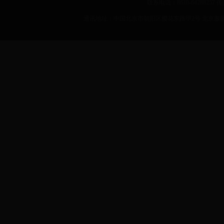
联系电话：8610-64288257 传真：
通讯地址：中国北京市朝阳区樱花东路甲2号 北京服装学院 