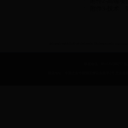
附件2-高端项
附件3-技术、
BEIJING INSTITUE OF FASHION TECHNOLOGY International 
联系电话：8610-64288257 传真：
通讯地址：中国北京市朝阳区樱花东路甲2号 北京服装学院 