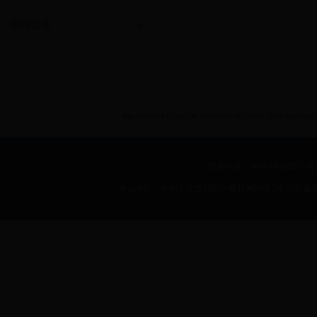
聘用指南
BEIJING INSTITUE OF FASHION TECHNOLOGY International 
联系电话：8610-64288257 传真：
通讯地址：中国北京市朝阳区樱花东路甲2号 北京服装学院 