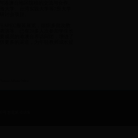
与港澳台地区院校的交流与合作。
海大学、台湾实践大学等
7
所大学
研讨会项目。
行
APEC
服装展览，组织多批次教
表演等。已有
20
多人次参加学生长
要成员的港澳台界访问团，增进了
供更多的渠道，为年轻教师成长提
iwan Affairs Office
7号 您是第 位访客