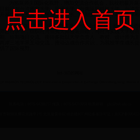
为拓展师生国际化视野，增加交流合作机会，我校积极开展
目前已与台湾师范大学、亚洲大学、台南应用科技大学、台湾东
点击进入首页
开展交换生互换，互派师生进行长、短期交流访问，举办讲座和
我校开展多项活动推进与港澳台地区合作交流。组织赴台进
师赴台讲学，组织台湾伯夷大师服装捐赠，与台湾实践大学联合
期、短期项目交流。接待多批以大学负责人、教授、设计师为主
两岸三地学界互动交流，推动达成合作共识，为我校学生成
长提
供了国际视野。
bet-365的网址
F FASHION TECHNOLOGY International Cooperation & Exchange Office\Hong kong, Macau & Ta
联系电话：8610-64288257 传真：8610-64210959 联系邮箱：ghc@bift.edu.cn
市朝阳区樱花东路甲2号 北京服装学院 综合楼807 网站备案许可证：京ICP备0904524