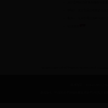
因公临时出国任务和预算审批
附件2：北京市因公临时赴台人
附件1：北京市因公临时出国人
出访须知
BEIJING INSTITUE OF FASHION TECHNOLOGY International 
联系电话：8610-64288257 传真：
通讯地址：中国北京市朝阳区樱花东路甲2号 北京服装学院 