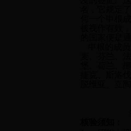
发的签证。
名，它规定
何一个申根
被视作有效
的国家便是
申根的成员
麦
、
芬兰
、
堡
、
荷兰
、
捷克
、
斯洛
脱维亚
、
立
核验须知：