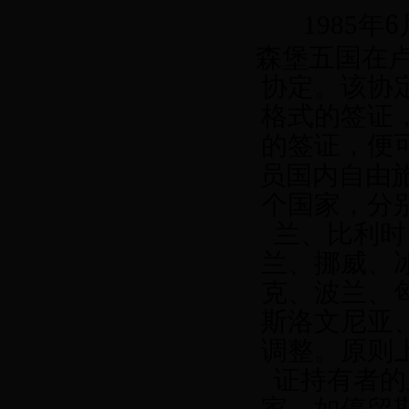
6
1985
年
森堡五国在
协定。该协
格式的签证
的签证，便
员国内自由
个国家，分
兰、比利时
兰、挪威、
克、波兰、
斯洛文尼亚
调整。原则
证持有者的