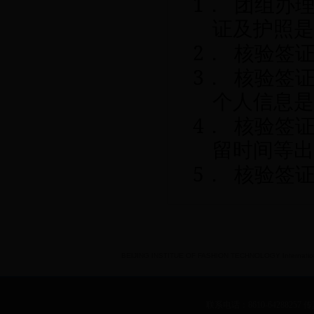
1
．
团组办
证及护照是
2
．
核验签
3
．
核验签
个人信息是
4
．
核验签
留时间等出
5
．
核验签
BEIJING INSTITUE OF FASHION TECHNOLOGY International 
联系电话：8610-64288257 传真：