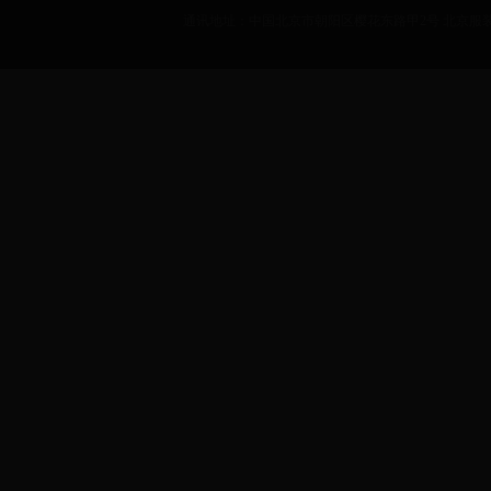
通讯地址：中国北京市朝阳区樱花东路甲2号 北京服装学院 