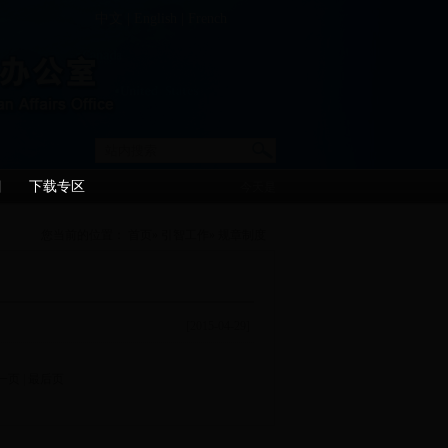
中文
|
English
|
French
目
下载专区
今天是
您当前的位置：
首页
»
引智工作
» 规章制度
[2015-04-29]
一页
|
最后页