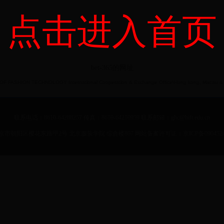
点击进入首页
bet-365的网址
F FASHION TECHNOLOGY International Cooperation & Exchange Office\Hong kong, Macau & Ta
联系电话：8610-64288257 传真：8610-64210959 联系邮箱：ghc@bift.edu.cn
市朝阳区樱花东路甲2号 北京服装学院 综合楼807 网站备案许可证：京ICP备0904524