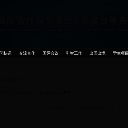
闻快递
交流合作
国际会议
引智工作
出国出境
学生项
规章制度
中华人民共和国外国人出境入境管理条例
共1条新闻，分1页，当前第
1
页 |
最前页
|
上一页
|
下