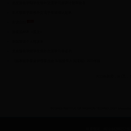
北京服装学院学生校外交流学习选课计划审批表
北京服装学院校外交流学生成绩认定单
出访总结
派遣函样本（英文）
各国签证个人情况表
北京服装学院学生境外交流学习承诺书
《国家留学基金管理委员会 出国留学人员须知》2013年版
共11条新闻，分1页，
BEIJING INSTITUE OF FASHION TECHNOLOGY International 
联系电话：8610-64288257 传真：