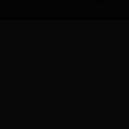
通讯地址：中国北京市朝阳区樱花东路甲2号 北京服装学院 