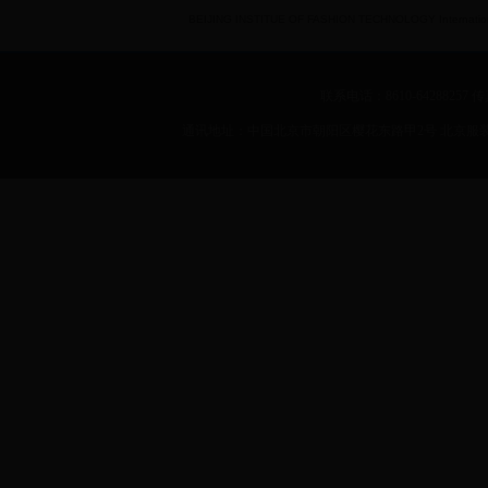
BEIJING INSTITUE OF FASHION TECHNOLOGY International 
联系电话：8610-64288257 传真：
通讯地址：中国北京市朝阳区樱花东路甲2号 北京服装学院 