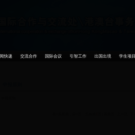
闻快递
交流合作
国际会议
引智工作
出国出境
学生项
申报原则
申报原则
共1条新闻，分1页，当前第
1
页 |
最前页
|
上一页
|
下