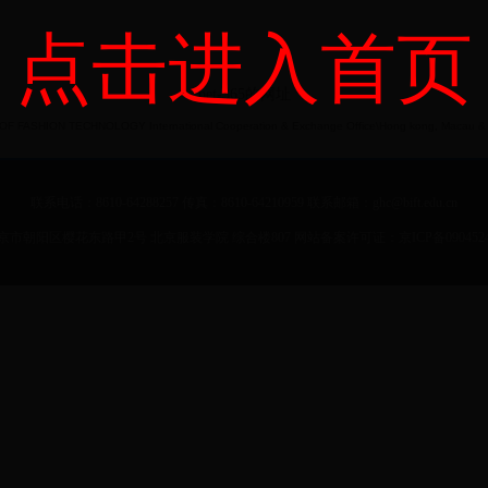
点击进入首页
bet-365的网址
F FASHION TECHNOLOGY International Cooperation & Exchange Office\Hong kong, Macau & Ta
联系电话：8610-64288257 传真：8610-64210959 联系邮箱：ghc@bift.edu.cn
市朝阳区樱花东路甲2号 北京服装学院 综合楼807 网站备案许可证：京ICP备0904524