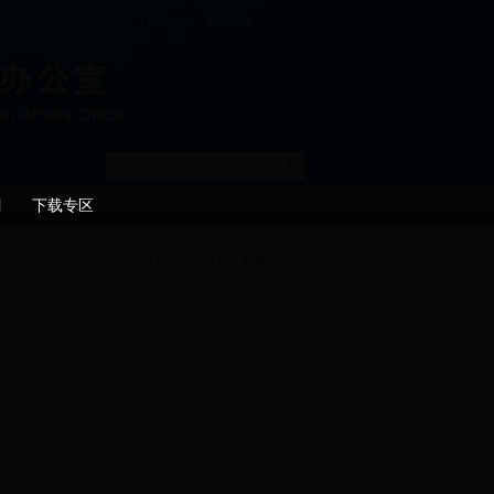
中文
|
English
|
French
目
下载专区
今天是
您当前的位置：
首页
»
国际会议
» 申报原则
[2015-04-24]
一页
|
最后页