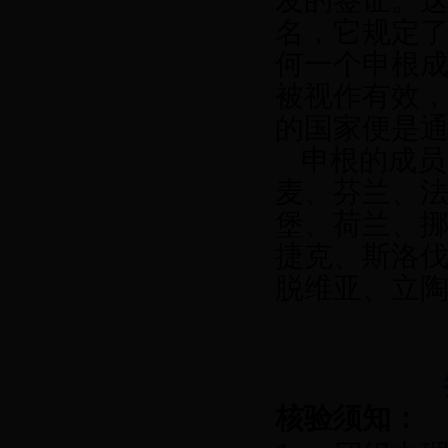
发的签证。
名，它规定
何一个申根
被视作有效
的国家便是
申根的成员
麦
、
芬兰
、
堡
、
荷兰
、
捷克
、
斯洛
脱维亚
、
立
核验须知：