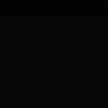
通讯地址：中国北京市朝阳区樱花东路甲2号 北京服装学院 