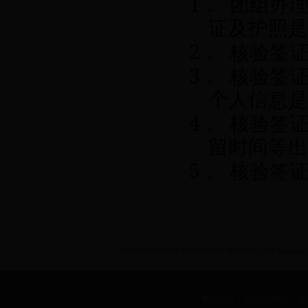
1
．
团组办
证及护照是
2
．
核验签
3
．
核验签
个人信息是
4
．
核验签
留时间等出
5
．
核验签
BEIJING INSTITUE OF FASHION TECHNOLOGY International 
联系电话：8610-64288257 传真：