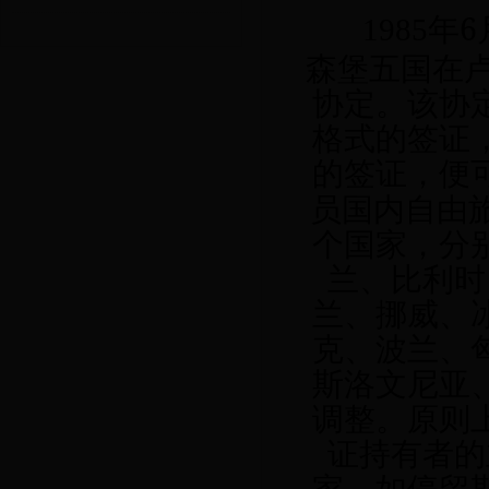
6
1985
年
森堡五国在
协定。该协
格式的签证
的签证，便
员国内自由
个国家，分
兰、比利时
兰、挪威、
克、波兰、
斯洛文尼亚
调整。原则
证持有者的