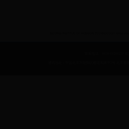
BEIJING INSTITUE OF FASHION TECHNOLOGY International 
联系电话：8610-64288257 传真：
通讯地址：中国北京市朝阳区樱花东路甲2号 北京服装学院 