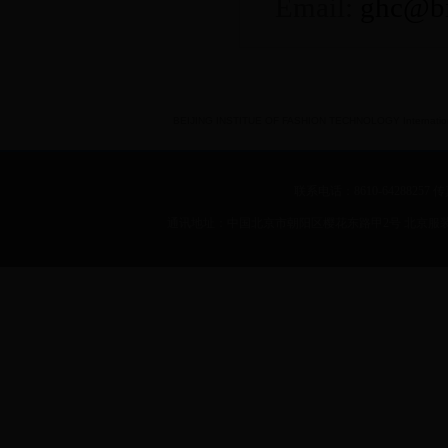
Email:
ghc@bi
BEIJING INSTITUE OF FASHION TECHNOLOGY International 
联系电话：8610-64288257 传真：
通讯地址：中国北京市朝阳区樱花东路甲2号 北京服装学院 