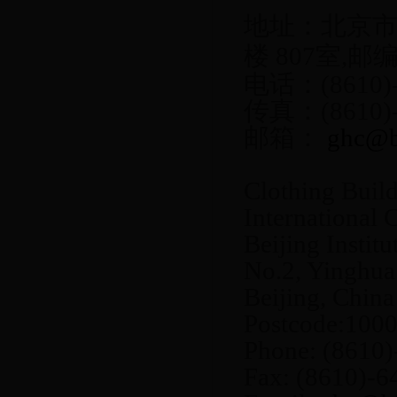
地址：北京
楼
807
室
,
邮
电话：
(8610)
传真：
(8610)
邮箱：
ghc@bi
Clothing Buil
International
Beijing Instit
No.2, Yinghua
Beijing, China
Postcode:100
Phone: (8610
Fax: (8610)-