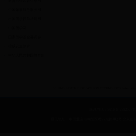
教育涉外监管信息网
中国领事服务服务网
出国留学行前培训网
中国留学网
国家留学基金委员会
德威安全教育
中华人民共和国教育部
BEIJING INSTITUE OF FASHION TECHNOLOGY International 
联系电话：8610-64288257 传真：
通讯地址：中国北京市朝阳区樱花东路甲2号 北京服装学院 