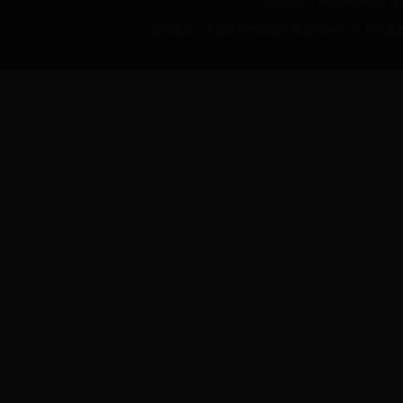
联系电话：8610-64288257 传真：
通讯地址：中国北京市朝阳区樱花东路甲2号 北京服装学院 