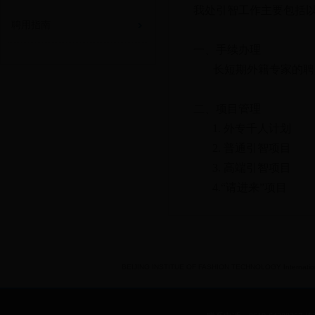
我处引智工作主要包括
聘用指南
一、手续办理
长短期外籍专家的聘
二、项目管理
1.
外专千人计划
2.
普通引智项目
3.
高端引智项目
4.
“请进来”项目
BEIJING INSTITUE OF FASHION TECHNOLOGY International 