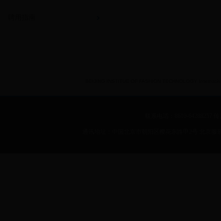
聘用指南
BEIJING INSTITUE OF FASHION TECHNOLOGY International 
联系电话：8610-64288257 传真：
通讯地址：中国北京市朝阳区樱花东路甲2号 北京服装学院 